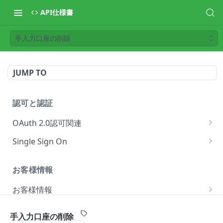
API仕様書
手入力口座の削除
JUMP TO
認可と認証
OAuth 2.0認可関連
認可要求の開始
GET
Single Sign On
アクセストークンの取得
SSOコネクションを破棄する
POST
DEL
お客様情報
トークンを無効化
POST
お客様情報
お客様情報
GET
手入力口座の削除
カテゴリー
連携の取り消し
POST