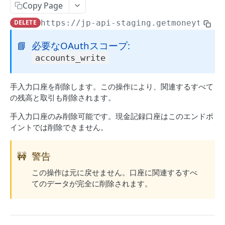
Copy Page
カテゴリー
アカウントグループのステータス確認
GET
DELETE
https://jp-api-staging.getmoneytree.
カテゴリー
GET
同期依頼
📘
必要なOAuthスコープ:
カテゴリー
POST
accounts_write
同期依頼
カテゴリー
GET
同期依頼
POST
カテゴリー
PUT
手入力口座を削除します。この操作により、関連するすべて
金融機関
アカウントグループ同期依頼
の残高と取引も削除されます。
POST
カテゴリー
DEL
金融機関
手入力口座のみ削除可能です。現金記録口座はこのエンドポ
システムカテゴリー
GET
イントでは削除できません。
金融機関一覧
GET
認証情報関連
🚧
警告
認証情報関連
この操作は元に戻せません。口座に関連するすべ
画像認証とワンタイムパスワードの入力
PUT
てのデータが完全に削除されます。
個人口座
画像認証の画像取得
GET
個人口座