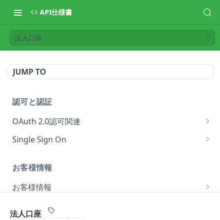
API仕様書
法人口座
JUMP TO
認可と認証
OAuth 2.0認可関連
認可要求の開始
GET
Single Sign On
アクセストークンの取得
SSOコネクションを破棄する
POST
DEL
お客様情報
トークンを無効化
POST
お客様情報
お客様情報
GET
法人口座
カテゴリー
連携の取り消し
POST