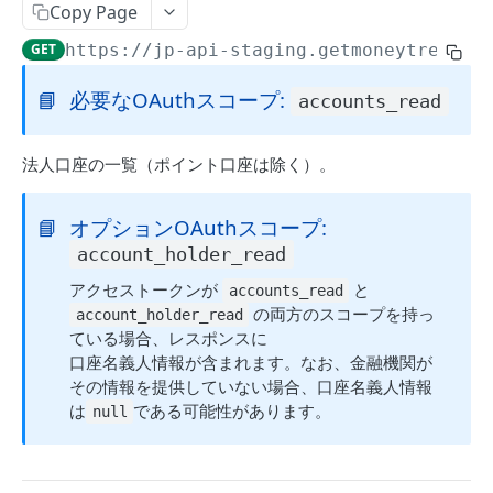
Copy Page
カテゴリー
アカウントグループのステータス確認
GET
GET
https://jp-api-staging.getmoneytree.co
カテゴリー
GET
同期依頼
📘
必要なOAuthスコープ:
accounts_read
カテゴリー
POST
同期依頼
カテゴリー
GET
法人口座の一覧（ポイント口座は除く）。
同期依頼
POST
カテゴリー
PUT
金融機関
アカウントグループ同期依頼
POST
📘
オプションOAuthスコープ:
カテゴリー
DEL
金融機関
account_holder_read
システムカテゴリー
GET
金融機関一覧
GET
アクセストークンが
と
accounts_read
認証情報関連
の両方のスコープを持っ
account_holder_read
ている場合、レスポンスに
認証情報関連
口座名義人情報が含まれます。なお、金融機関が
その情報を提供していない場合、口座名義人情報
画像認証とワンタイムパスワードの入力
PUT
は
である可能性があります。
null
個人口座
画像認証の画像取得
GET
個人口座