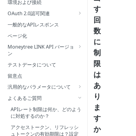
環境および接続
設定項目・各種コンテンツにつ
す
いて
OAuth 2.0認可関連
回
パスワードレスサインアップ
OAuth 2.0認可の流れ
一般的なAPIレスポンス
(Moneytree LINK Webアプリ)
数
ページ化
に
ご利用可能なスコープ
Moneytree LINK API バージョ
制
トークンを利用しAPIにリクエス
ン
ト
限
仕様変更について
テストデータについて
SAML SSO
は
LINK APIのバージョニングは後
留意点
認証方式の設定
方互換性がありますか？
あ
汎用的なパラメータについて
APIバージョンのライフサイクル
り
account_subtypeの種類につい
よくあるご質問
て
ま
APIレート制限は何か、どのよう
aggregation_statusの一覧
に対処するのか？
す
アクセストークン、リフレッシ
か
ュトークンの有効期限は？設定