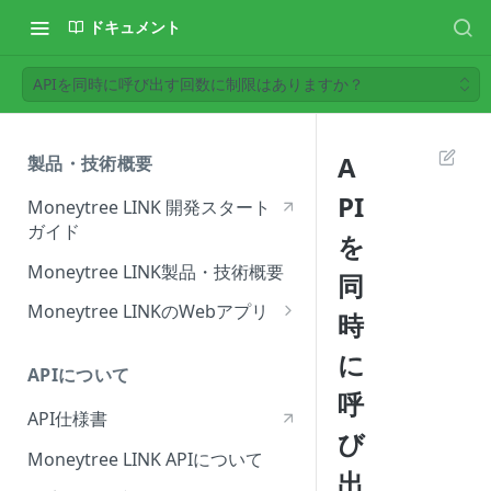
ドキュメント
APIを同時に呼び出す回数に制限はありますか？
A
製品・技術概要
PI
Moneytree LINK 開発スタート
ガイド
を
Moneytree LINK製品・技術概要
同
Moneytree LINKのWebアプリ
時
OAuth認可ページ
に
APIについて
金融サービス登録・管理ページ
呼
API仕様書
Moneytree設定ページ
び
Moneytree LINK APIについて
MoneytreeログアウトURL
出